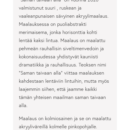
valmistunut suuri , ruskean ja
vaaleanpunaisen sävyinen akryylimaalaus.
Maalauksessa on puoliabstrakti
merimaisema, jonka horisonttia kohti
lentää kaksi lintua. Maalaus on maalattu
pehmeän rauhallisin siveltimenvedoin ja
kokonaisuudessa yhdistyvät kauniisti
dramatiikka ja rauhallisuus. Teoksen nimi
”Saman taivaan alla” viittaa maalauksen
kahdestaan lentäviin lintuihin, mutta myös
laajemmin siihen, että jaamme kaikki
tämän yhteisen maailman saman taivaan
alla.
Maalaus on kolmiosainen ja se on maalattu
akryyliväreillä kolmelle pinkopohjalle.