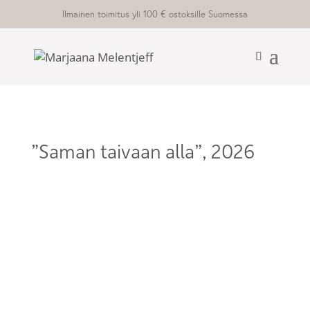
Ilmainen toimitus yli 100 € ostoksille Suomessa
”Saman taivaan alla”, 2026
MYYTY