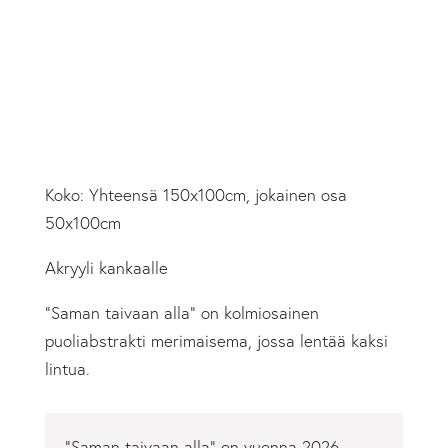
Koko: Yhteensä 150x100cm, jokainen osa
50x100cm
Akryyli kankaalle
”Saman taivaan alla” on kolmiosainen
puoliabstrakti merimaisema, jossa lentää kaksi
lintua.
”Saman taivaan alla” on vuonna 2026